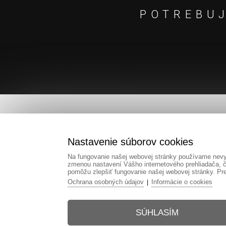
POTREBUJ
Nastavenie súborov cookies
Na fungovanie našej webovej stránky používame nevyh
zmenou nastavení Vášho internetového prehliadača, č
pomôžu zlepšiť fungovanie našej webovej stránky. Pre 
Ochrana osobných údajov
Informácie o cookies
|
SÚHLASÍM