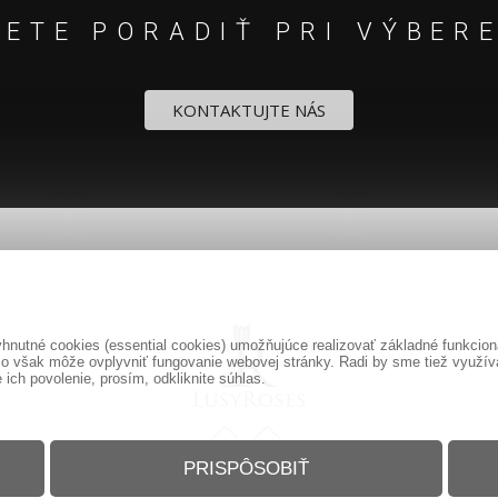
ETE PORADIŤ PRI VÝBER
KONTAKTUJTE NÁS
nutné cookies (essential cookies) umožňujúce realizovať základné funkciona
o však môže ovplyvniť fungovanie webovej stránky. Radi by sme tiež využíval
ich povolenie, prosím, odkliknite súhlas.
PRISPÔSOBIŤ