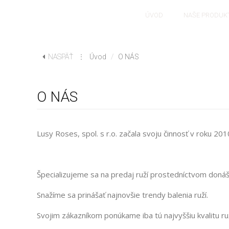
ÚVOD
NAŠE PRODUK
NASPÄŤ
⋮
Úvod
/
O NÁS
O NÁS
Lusy Roses, spol. s r.o. začala svoju činnosť v roku 201
Špecializujeme sa na predaj ruží prostedníctvom donáš
Snažíme sa prinášať najnovšie trendy balenia ruží.
Svojim zákazníkom ponúkame iba tú najvyššiu kvalitu ruž