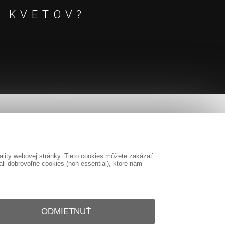
E KVETOV?
lity webovej stránky. Tieto cookies môžete zakázať
i dobrovoľné cookies (non-essential), ktoré nám
ODMIETNUŤ