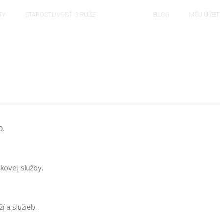
TY
STAROSTLIVOSŤ O RUŽE
O NÁS
BLOG
MÔJ ÚČET
0.
kovej služby.
í a služieb.