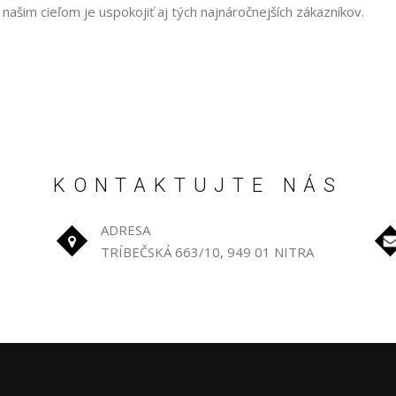
našim cieľom je uspokojiť aj tých najnáročnejších zákazníkov.
KONTAKTUJTE NÁS
ADRESA
TRÍBEČSKÁ 663/10, 949 01 NITRA