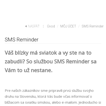
NASPÄŤ
⋮
Úvod
/
MÔJ ÚČET
/
SMS Reminder
SMS Reminder
Váš blízky má sviatok a vy ste na to
zabudli? So službou SMS Reminder sa
Vám to už nestane.
Pre našich zákazníkov sme pripravili prvú službu svojho
druhu na Slovensku, ktorá Vás bude včas informovať o
blížiacom sa sviatku smskou, alebo e-mailom. Jednoducho si