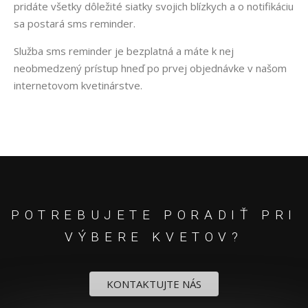
pridáte všetky dôležité siatky svojich blízkych a o notifikáciu
sa postará sms reminder.
Služba sms reminder je bezplatná a máte k nej
neobmedzený prístup hneď po prvej objednávke v našom
internetovom kvetinárstve.
POTREBUJETE PORADIŤ PRI
VÝBERE KVETOV?
KONTAKTUJTE NÁS