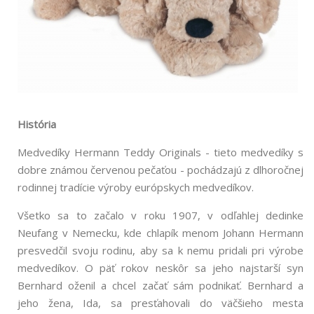
História
Medvedíky Hermann Teddy Originals - tieto medvedíky s
dobre známou červenou pečaťou - pochádzajú z dlhoročnej
rodinnej tradície výroby európskych medvedíkov.
Všetko sa to začalo v roku 1907, v odľahlej dedinke
Neufang v Nemecku, kde chlapík menom Johann Hermann
presvedčil svoju rodinu, aby sa k nemu pridali pri výrobe
medvedíkov. O päť rokov neskôr sa jeho najstarší syn
Bernhard oženil a chcel začať sám podnikať. Bernhard a
jeho žena, Ida, sa presťahovali do väčšieho mesta