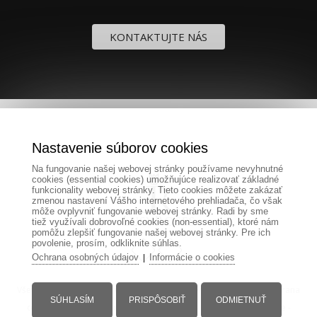
KONTAKTUJTE NÁS
Nastavenie súborov cookies
Na fungovanie našej webovej stránky používame nevyhnutné
cookies (essential cookies) umožňujúce realizovať základné
funkcionality webovej stránky. Tieto cookies môžete zakázať
zmenou nastavení Vášho internetového prehliadača, čo však
môže ovplyvniť fungovanie webovej stránky. Radi by sme
tiež využívali dobrovoľné cookies (non-essential), ktoré nám
pomôžu zlepšiť fungovanie našej webovej stránky. Pre ich
povolenie, prosím, odkliknite súhlas.
Ochrana osobných údajov
Informácie o cookies
|
Všetky práva vyhradené www.lusyroses.sk -
Tvorba eshopov
-
Ochrana
SÚHLASÍM
PRISPÔSOBIŤ
ODMIETNUŤ
osobných údajov
-
Obchodné podmienky
-
Cookies
-
Reklamácie
-