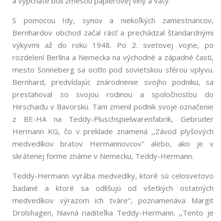
a vypchaté boli zmesou papierovej vlny a vaty.
S pomocou Idy, synov a niekoľkých zamestnancov,
Bernhardov obchod začal rásť a prechádzal štandardnými
výkyvmi až do roku 1948. Po 2. svetovej vojne, po
rozdelení Berlína a Nemecka na východné a západné časti,
mesto Sonneberg sa ocitlo pod sovietskou sférou vplyvu.
Bernhard, predvídajúc znárodnenie svojho podniku, sa
presťahoval so svojou rodinou a spoločnosťou do
Hirschaidu v Bavorsku. Tam zmenil podnik svoje označenie
z BE-HA na Teddy-Pluschspielwarenfabrik, Gebruder
Hermann KG, čo v preklade znamená ,,Závod plyšových
medvedíkov bratov Hermannovcov" alebo, ako je v
skrátenej forme známe v Nemecku, Teddy-Hermann.
Teddy-Hermann vyrába medvedíky, ktoré sú celosvetovo
žiadané a ktoré sa odlišujú od všetkých ostatných
medvedíkov výrazom ich tváre", poznamenáva Margit
Drolshagen, hlavná riaditeľka Teddy-Hermann. ,,Tento je