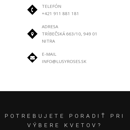
TELEFÓN
+421 911 881 181
ADRESA
TRÍBEČSKÁ 663/10, 949 01
NITRA
E-MAIL
INFO@LUSYROSES.SK
POTREBUJETE PORADIŤ PRI
VÝBERE KVETOV?