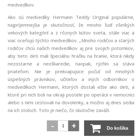
medvedíkov.
Ako sú medvedíky Hermann Teddy Original populárne,
najpríjemnejšia je skutočnosť, že mnoho ľudí všetkých
vekových kategórií a z rôznych kútov sveta, stále viac a
viac oceňujú týchto medvedíkov. ,,Mnoho rodičov a starých
rodičov chcú našich medvedíkov aj pre svojich potomkov,
aby tieto deti mali špeciálnu hračku na hranie, ktorá nikdy
nezostarne a neoškaredie, naopak, rýchlo sa stáva
priateľom. Nie je prekvapujúce počuť od mnohých
úspešných právnikov, učiteľov a iných odborníkov o
medvedíkoch Hermann, ktorých dostali ešte ako deti, a
ktoré pri nich boli na okraji postele po operácii v nemocnici
alebo s nimi cestovali na dovolenky, a možno aj dnes sedia
na ich stoloch. Toto je niečo, čo skutočne zaváži.
-
+
Do košíka