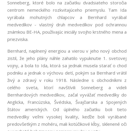
Sonneberg, ktoré bolo na začiatku dvadsiateho storočia
centrom nemeckého rozkvitajúceho priemyslu. Tam Ida
vyrábala mohutných chlapcov a Bernhard vyrábal
medvedíkov - vlastný druh medvedíkov pod ochrannou
známkou BE-HA, používajúc iniciály svojho krstného mena a
priezviska.
Bernhard, naplnený energiou a vierou v jeho nový obchod
zistil, že jeho plány náhle zahatilo vypuknutie 1. svetovej
vojny, a bola to Ida, ktorá sa jednak musela starať o chod
podniku a jednak o výchovu detí, pokým sa Bernhard vrátil
živý a zdravý v roku 1918. Následne s obchodníkmi z
celého sveta, ktorí navštívili Sonneberg a videli
Bernhardových medvedíkov, začal vyvážať medvedíky do
Anglicka, Francúzska, Švédska, Švajčiarska a Spojených
štátov amerických. Od úplného začiatku boli tieto
medvedíky veľmi vysokej kvality, keďže boli vyrábané
predovšetkým z mohéru, mali kotúčikové kĺby, sklenené oči