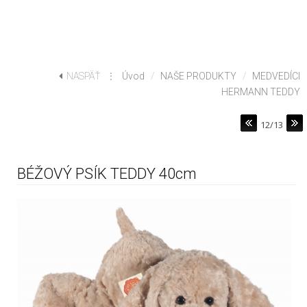
NASPÄŤ
⋮
Úvod
/
NAŠE PRODUKTY
/
MEDVEDÍCI
HERMANN TEDDY
12/13
BÉŽOVÝ PSÍK TEDDY 40cm