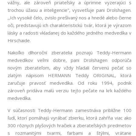
vážny, ale zároveň priateľsky a úprimne vyzerajúci s
trochou úžasu a inteligencie", vysvetľuje pani Drolshagen.
,,Ich vysoké čelo, zvislo prešívaný nos a hnedé alebo čierne
oči, predstavujú ich charakteristickú tvár, ktorá je výrazom
lásky a radosti vkladanej do každého jedného medvedíka v
Hirschaide.
Nakoľko dlhoroční zberatelia poznajú Teddy-Hermann
medvedíkov veľmi dobre, pani Drolshagen odporúča
novým zberateľom, aby vždy hľadali červenú pečať so
zlatým nápisom HERMANN Teddy ORIGINAL, ktorá
zaručuje pravosť medvedíka. Od roku 1994, podnik
zároveň pridáva malú verziu tejto pečate na krk každého
medvedíka.
V súčasnosti Teddy-Hermann zamestnáva približne 100
ľudí, ktorí pomáhajú vyrábať zbierku, ktorá zahŕňa viac ako
300 rôznych plyšových hračiek a zberateľských predmetov
s rozmanitými tvarmi, farbami a štýlmi, vrátane