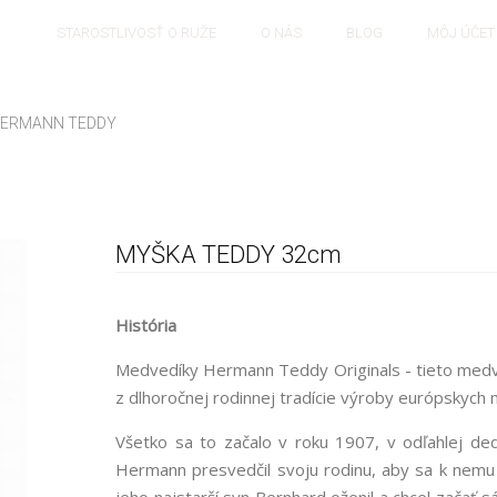
TY
STAROSTLIVOSŤ O RUŽE
O NÁS
BLOG
MÔJ ÚČET
HERMANN TEDDY
MYŠKA TEDDY 32cm
História
Medvedíky Hermann Teddy Originals - tieto med
z dlhoročnej rodinnej tradície výroby európskych
Všetko sa to začalo v roku 1907, v odľahlej d
Hermann presvedčil svoju rodinu, aby sa k nemu 