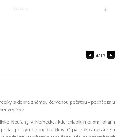
KONTAKT
V KOŠÍKU:
0,00 €
0
4/13
vedíky s dobre známou červenou pečaťou - pochádzajú
 medvedíkov.
edinke Neufang v Nemecku, kde chlapík menom Johann
pridali pri výrobe medvedíkov. O päť rokov neskôr sa