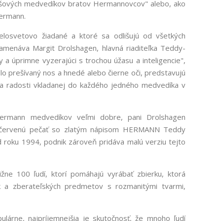
yšových medvedíkov bratov Hermannovcov" alebo, ako
ermann.
losvetovo žiadané a ktoré sa odlišujú od všetkých
amenáva Margit Drolshagen, hlavná riaditeľka Teddy-
 a úprimne vyzerajúci s trochou úžasu a inteligencie",
slo prešívaný nos a hnedé alebo čierne oči, predstavujú
ky a radosti vkladanej do každého jedného medvedíka v
Hermann medvedíkov veľmi dobre, pani Drolshagen
i červenú pečať so zlatým nápisom HERMANN Teddy
 roku 1994, podnik zároveň pridáva malú verziu tejto
ne 100 ľudí, ktorí pomáhajú vyrábať zbierku, ktorá
k a zberateľských predmetov s rozmanitými tvarmi,
árne, najpríjemnejšia je skutočnosť, že mnoho ľudí