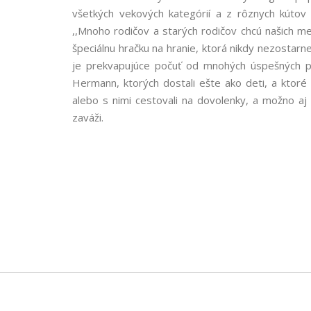
všetkých vekových kategórií a z rôznych kútov 
,,Mnoho rodičov a starých rodičov chcú našich me
špeciálnu hračku na hranie, ktorá nikdy nezostarn
je prekvapujúce počuť od mnohých úspešných pr
Hermann, ktorých dostali ešte ako deti, a ktoré p
alebo s nimi cestovali na dovolenky, a možno aj 
zaváži.