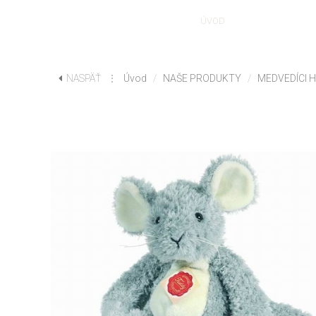
ÚVOD
NAŠE PRODUK
NASPÄŤ
⋮
Úvod
/
NAŠE PRODUKTY
/
MEDVEDÍCI 