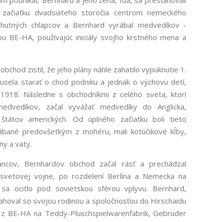
ám podnikať. Bernhard a jeho žena, Ida, sa presťahovali
začiatku dvadsiateho storočia centrom nemeckého
ohutných chlapcov a Bernhard vyrábal medvedíkov -
 BE-HA, používajúc iniciály svojho krstného mena a
bchod zistil, že jeho plány náhle zahatilo vypuknutie 1.
musela starať o chod podniku a jednak o výchovu detí,
 1918. Následne s obchodníkmi z celého sveta, ktorí
 medvedíkov, začal vyvážať medvedíky do Anglicka,
 štátov amerických. Od úplného začiatku boli tieto
rábané predovšetkým z mohéru, mali kotúčikové kĺby,
ny a vaty.
ncov, Bernhardov obchod začal rásť a prechádzal
svetovej vojne, po rozdelení Berlína a Nemecka na
a ocitlo pod sovietskou sférou vplyvu. Bernhard,
ahoval so svojou rodinou a spoločnosťou do Hirschaidu
 z BE-HA na Teddy-Pluschspielwarenfabrik, Gebruder