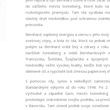
jeho najstarší syn Bernhard oženil a chcel začať s
do väčšieho mesta Sonneberg, ktoré bolo na 
rozkvitajúceho priemyslu. Tam Ida vyrábala m
vlastný druh medvedíkov pod ochrannou známkou
priezviska.
Bernhard, naplnený energiou a vierou v jeho nový o
svetovej vojny, a bola to Ida, ktorá sa jednak 
pokým sa Bernhard vrátil živý a zdravý v roku
navštívili Sonneberg a videli Bernhardových
Francúzska, Švédska, Švajčiarska a Spojených
medvedíky veľmi vysokej kvality, keďže boli vy
sklenené oči a vypchaté boli zmesou papierovej vl
S pomocou Idy, synov a niekoľkých zamestna
štandardnými výkyvmi až do roku 1948. Po 2. 
východné a západné časti, mesto Sonneberg s
predvídajúc znárodnenie svojho podniku, sa presť
v Bavorsku. Tam zmenil podnik svoje označenie