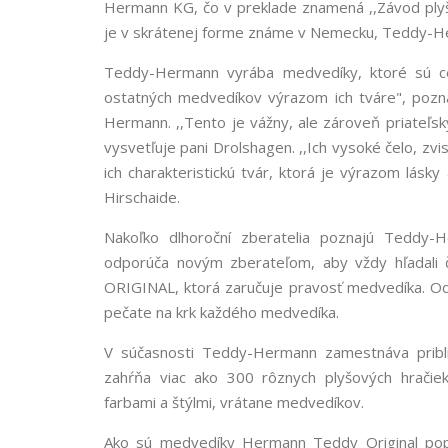
Hermann KG, čo v preklade znamená ,,Závod pl
je v skrátenej forme známe v Nemecku, Teddy-H
Teddy-Hermann vyrába medvedíky, ktoré sú ce
ostatných medvedíkov výrazom ich tváre", pozn
Hermann. ,,Tento je vážny, ale zároveň priateľsky
vysvetľuje pani Drolshagen. ,,Ich vysoké čelo, zvi
ich charakteristickú tvár, ktorá je výrazom lás
Hirschaide.
Nakoľko dlhoroční zberatelia poznajú Teddy-
odporúča novým zberateľom, aby vždy hľadal
ORIGINAL, ktorá zaručuje pravosť medvedíka. Od
pečate na krk každého medvedíka.
V súčasnosti Teddy-Hermann zamestnáva približ
zahŕňa viac ako 300 rôznych plyšových hračie
farbami a štýlmi, vrátane medvedíkov.
Ako sú medvedíky Hermann Teddy Original popul