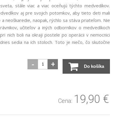
sveta, stále viac a viac oceňujú týchto medvedíkov.
dvedíkov aj pre svojich potomkov, aby tieto deti mali
e a neoškaredie, naopak, rýchlo sa stáva priateľom. Nie
ávnikov, učiteľov a iných odborníkov o medvedíkoch
ri nich boli na okraji postele po operácii v nemocnici
dnes sedia na ich stoloch. Toto je niečo, čo skutočne
-
+
Do košíka
19,90
€
Cena: