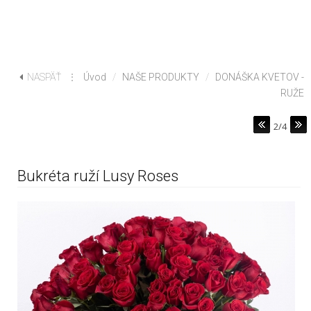
NASPÄŤ
⋮
Úvod
/
NAŠE PRODUKTY
/
DONÁŠKA KVETOV -
RUŽE
2/4
Bukréta ruží Lusy Roses