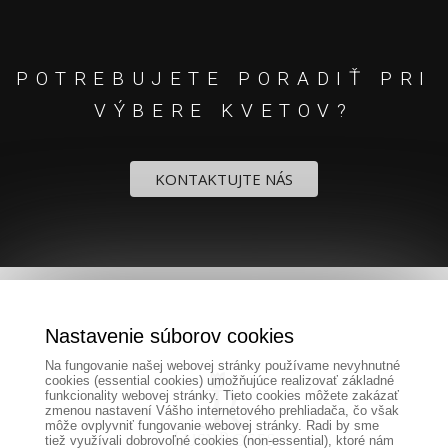
POTREBUJETE PORADIŤ PRI
VÝBERE KVETOV?
KONTAKTUJTE NÁS
Nastavenie súborov cookies
Na fungovanie našej webovej stránky používame nevyhnutné
cookies (essential cookies) umožňujúce realizovať základné
funkcionality webovej stránky. Tieto cookies môžete zakázať
zmenou nastavení Vášho internetového prehliadača, čo však
môže ovplyvniť fungovanie webovej stránky. Radi by sme
tiež využívali dobrovoľné cookies (non-essential), ktoré nám