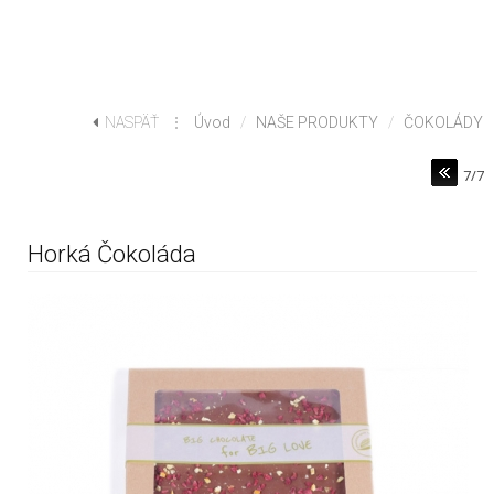
NASPÄŤ
⋮
Úvod
/
NAŠE PRODUKTY
/
ČOKOLÁDY
7/7
Horká Čokoláda