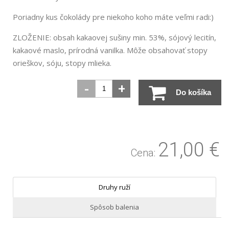
Poriadny kus čokolády pre niekoho koho máte veľmi radi:)
ZLOŽENIE: obsah kakaovej sušiny min. 53%, sójový lecitín,
kakaové maslo, prírodná vanilka. Môže obsahovať stopy
orieškov, sóju, stopy mlieka.
-
+
Do košíka
21,00
€
Cena:
Druhy ruží
Spôsob balenia