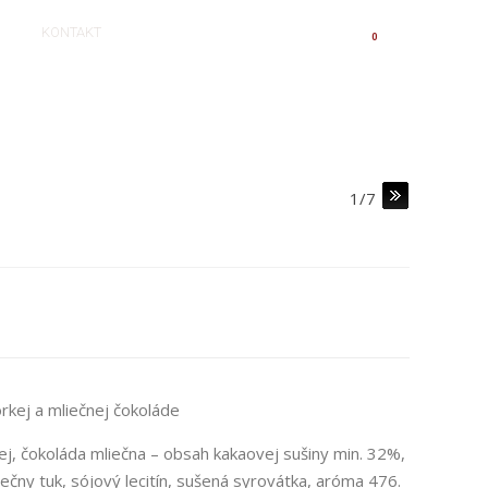
KONTAKT
V KOŠÍKU:
0,00 €
0
1/7
rkej a mliečnej čokoláde
j, čokoláda mliečna – obsah kakaovej sušiny min. 32%,
čny tuk, sójový lecitín, sušená syrovátka, aróma 476.