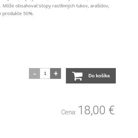
. Môže obsahovať stopy rastlinných tukov, arašidov,
 v produkte 50%.
-
+
Do košíka
18,00
€
Cena: