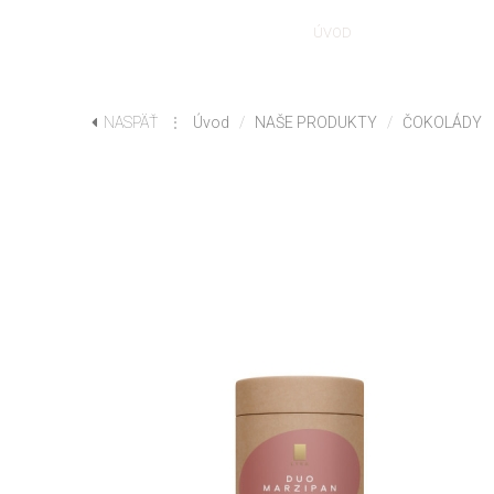
ÚVOD
NAŠE PRODUK
NASPÄŤ
⋮
Úvod
/
NAŠE PRODUKTY
/
ČOKOLÁDY