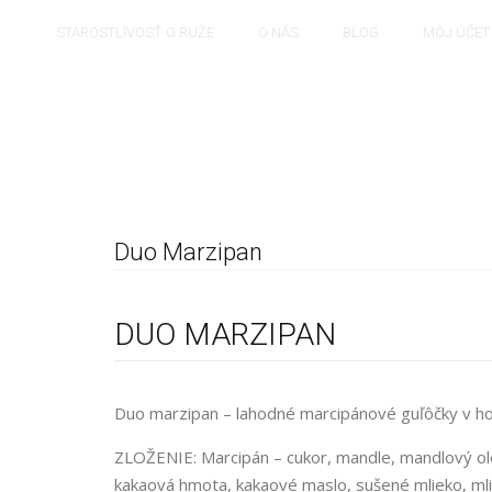
TY
STAROSTLIVOSŤ O RUŽE
O NÁS
BLOG
MÔJ ÚČET
Duo Marzipan
DUO MARZIPAN
Duo marzipan – lahodné marcipánové guľôčky v ho
ZLOŽENIE: Marcipán – cukor, mandle, mandlový ole
kakaová hmota, kakaové maslo, sušené mlieko, mlie