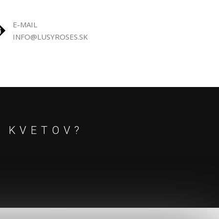
E-MAIL
INFO@LUSYROSES.SK
E KVETOV?